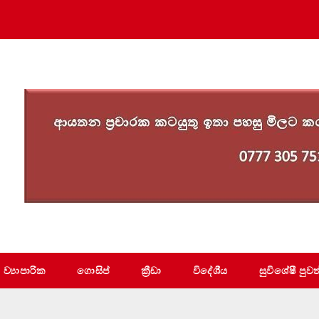
ව්‍යාපාරික
ගොසිප්
ක්‍රීඩා
විදේශීය
සුවිශේෂී පුවත