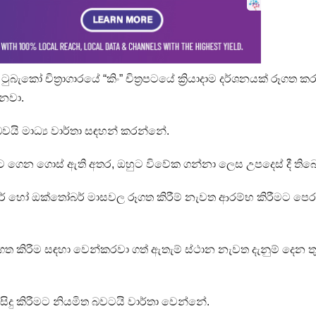
 ටුබැකෝ චිත්‍රාගාරයේ “කිං” චිත්‍රපටයේ ක්‍රියාදාම දර්ශනයක් රූගත ක
රනවා.
යි මාධ්‍ය වාර්තා සඳහන් කරන්නේ.
දයට ගෙන ගොස් ඇති අතර, ඔහුට විවේක ගන්නා ලෙස උපදෙස් දී තිබ
්බර් හෝ ඔක්තෝබර් මාසවල රූගත කිරීම් නැවත ආරම්භ කිරීමට පෙර
රූගත කිරීම සඳහා වෙන්කරවා ගත් ඇතැම් ස්ථාන නැවත දැනුම් දෙන තු
 සිදු කිරීමට නියමිත බවටයි වාර්තා වෙන්නේ.