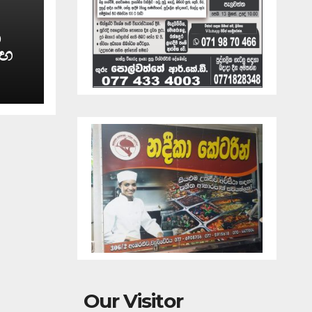
න
මඟ
ගම
Our Visitor