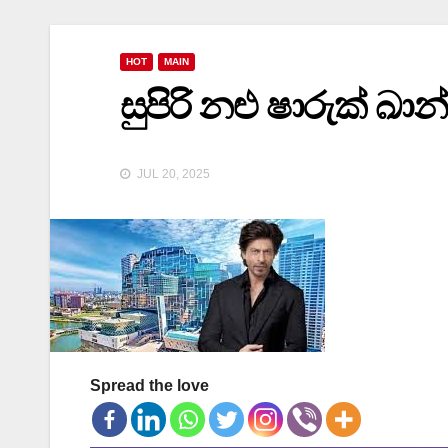
HOT
MAIN
සුපිරි නළු ෂාරුක් ඛා
JUL 20, 2025
Spread the love