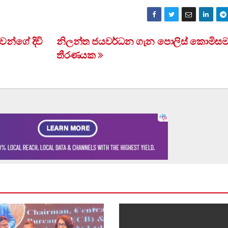
න්ගේ දිවි
නිලන්ත ජයවර්ධන ගැන පොලිස් කොමිසම 
තීරණයක