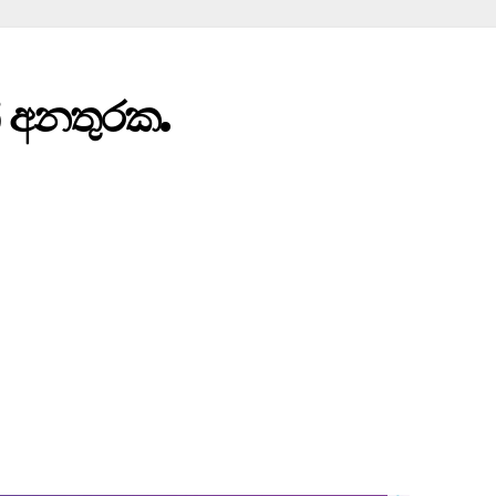
න් අනතුරක.