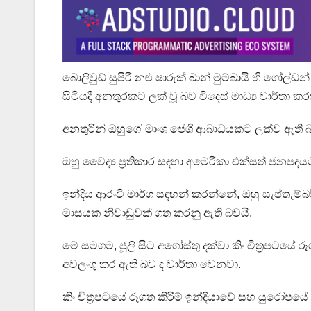
බොලිවුඩ් සුපිරි නළු ෂාරුක් ඛාන් මුම්බායි හි ගෝල්ඩන්
සිටියදී අනතුරකට ලක් වූ බව විදෙස් මාධ්‍ය වාර්තා ක
අනතුරින් ඔහුගේ මාංශ පේශි ආබාධයකට ලක්ව ඇති බව
ඔහු වෛද්‍ය ප්‍රතිකාර සඳහා අමෙරිකා එක්සත් ජනප
ඉන්දීය ආරංචි මාර්ග සඳහන් කරන්නේ, ඔහු සැප්තැම
මාසයක නිවාඩුවක් ගත කරනු ඇති බවයි.
මේ සමගම, ජූලි සිට අගෝස්තු දක්වා කිං චිත්‍රපටයේ 
අවලංගු කර ඇති බව ද වාර්තා වෙනවා.
කිං චිත්‍රපටයේ රූගත කිරීම් ඉන්දියාවේ සහ යුරෝපයේ