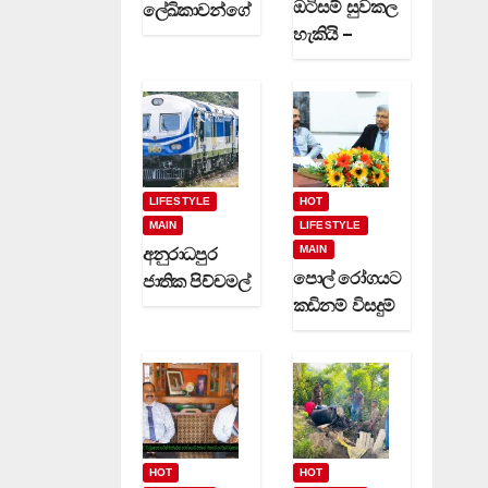
ඔටිසම් සුවකල
ලේඛිකාවන්ගේ
හැකියි –
හා නවක
දිවුලපිටියේ
කිවිදියන්ගේ
ප්‍රේමකුමාර
රචිත නවක
වෙදමහතා
ග්‍රන්ථ දෙකක්
(video)
(video)
LIFESTYLE
HOT
MAIN
LIFESTYLE
MAIN
අනුරාධපුර
පොල් රෝගයට
ජාතික පිච්චමල්
කඩිනම් විසදුම්
පූජාව සඳහා
-වගා කරුවන්ට
විශේෂ දුම්රිය
රක්ෂණාවරණ
ගමන් වාර
යක් (video)
කිහිපයක්
ධාවනයට…
HOT
HOT