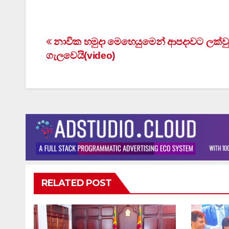
Post
නාවික හමුදා මෙහෙයුමෙන් ආපදාවට ලක්වුව
ගැලවෙයි(video)
navigation
RELATED POST