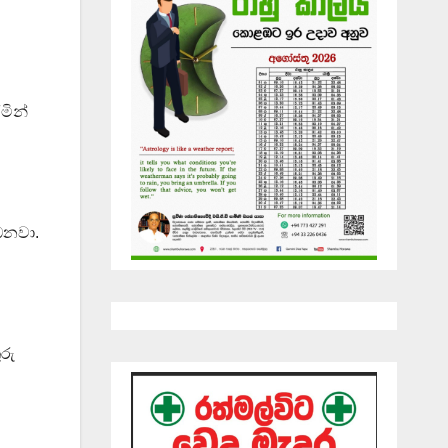
රමින්
ෙනවා.
රු