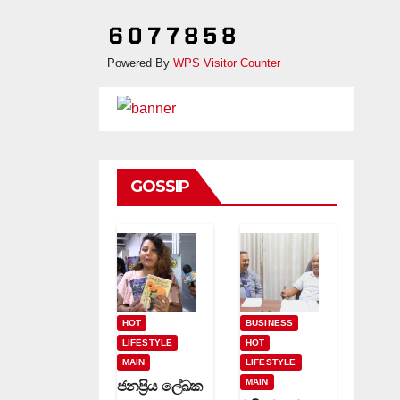
Powered By
WPS Visitor Counter
GOSSIP
HOT
BUSINESS
LIFESTYLE
HOT
MAIN
LIFESTYLE
MAIN
ජනප්‍රිය ලේඛක