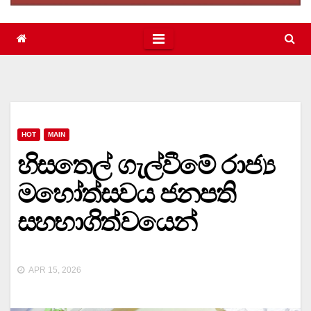
HOT
MAIN
හිසතෙල් ගැල්වීමේ රාජ්‍ය
මහෝත්සවය ජනපති
සහභාගිත්වයෙන්
APR 15, 2026