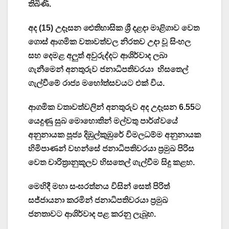
තිබිණි.
අද (15) උදෑසන ඓතිහාසික ශ්‍රී දළදා මාළිගාව වෙත
ගොස් ආගමික වතාවත්වල නිරතව උදා වූ සිංහල
සහ දෙමළ අලුත් අවුරුද්දට ආශිර්වාද ලබා
ගැනීමෙන් අනතුරුව ජනාධිපතිවරයා හිසතෙල්
ගැල්වීමේ රාජ්‍ය මහෝත්සවයට එක් විය.
ආගමික වතාවත්වලින් අනතුරුව අද උදෑසන 6.55ට
යෙදුණු සුබ මොහොතින් මල්වතු පාර්ශ්වයේ
අනුනායක පූජ්‍ය දිඹුල්කුඹුරේ විමලධම්ම අනුනායක
හිමිපාණන් වහන්සේ ජනාධිපතිවරයා ප්‍රමුඛ පිරිස
වෙත චාරිත්‍රානුකූලව හිසතෙල් ගැල්වීම සිදු කළහ.
මෙහිදී මහා සංඝරත්නය විසින් සෙත් පිරිත්
සජ්ජායනා කරමින් ජනාධිපතිවරයා ප්‍රමුඛ
ජනතාවට ආශිර්වාද පළ කරනු ලැබූහ.