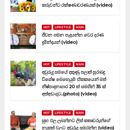
කරුවන්ට රක්ෂණාවරණයක් (video)
HOT
LIFESTYLE
MAIN
ජීවන ගමන පැදයන්න වෙර දරණ
දුමින්දයන් (video)
HOT
LIFESTYLE
MAIN
අවුරුදු සමයේ දකුණු පලාත් සුරාබදු
විශේෂ මෙහෙයුම් ඒකකයෙන් මත්
නිෂ්පාදනාගාර 20 ක් සමගින් 35 ක්
අත්අඩංගුට..(photo) (video)
HOT
LIFESTYLE
MAIN
සුභ ඵල ලබන්නට ලිත් කතෘවරුන්ගේ
නැකත් වලට අවුරුදු සමරන්න (video)