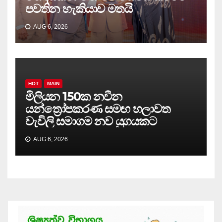
පවතින හැකියාව මතයි
AUG 6, 2026
HOT
MAIN
මිලියන 150ක නවීන
යන්ත්‍රෝපකරණ සමඟ හලාවත
වැවිලි සමාගම නව යුගයකට
AUG 6, 2026