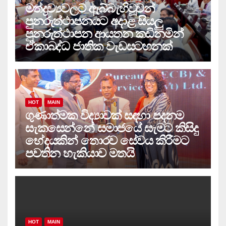
මත්ද්‍රව්‍යවලට ඇබ්බැහිවූවන්
පුනරුත්ථාපනයට අදාළ සියලු
පුනරුත්ථාපන ආයතන කඩිනමින්
ඒකාබද්ධ ජාතික වැඩසටහනක්
HOT
MAIN
ගුණාත්මක විද්‍යාවක් සඳහා පදනම
සැකසෙන්නේ සමාජයේ සැමට කිසිදු
භේදයකින් තොරව සේවය කිරීමට
පවතින හැකියාව මතයි
HOT
MAIN