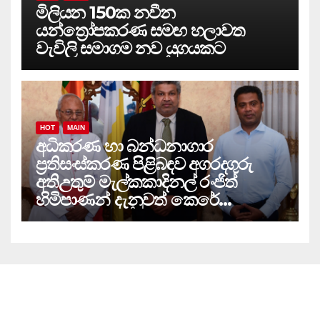
මිලියන 150ක නවීන
යන්ත්‍රෝපකරණ සමඟ හලාවත
වැවිලි සමාගම නව යුගයකට
HOT
MAIN
අධිකරණ හා බන්ධනාගාර
ප්‍රතිසංස්කරණ පිළිබඳව අගරදගුරු
අතිඋතුම් මැල්කකාදිනල් රංජිත්
හිමිපාණන් දැනුවත් කෙරේ…