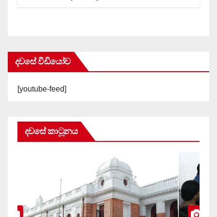
දවසේ වීඩියෝව
[youtube-feed]
දවසේ කාටූනය