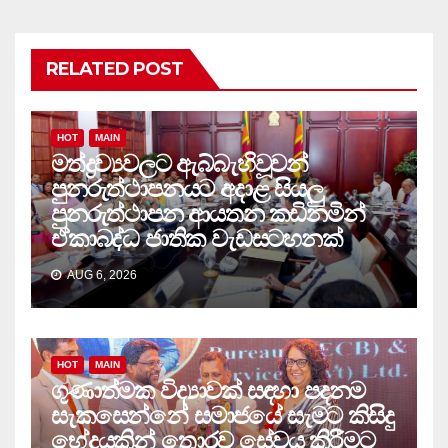
RELATED POST
HOT
MAIN
මත්ද්‍රව්‍යවලට ඇබ්බැහිවූවන්
පුනරුත්ථාපනයට අදාළ සියලු
පුනරුත්ථාපන ආයතන කඩිනමින්
ඒකාබද්ධ ජාතික වැඩසටහනක්
AUG 6, 2026
HOT
MAIN
ගුණාත්මක විද්‍යාවක් සඳහා පදනම
සැකසෙන්නේ සමාජයේ සැමට කිසිදු
භේදයකින් තොරව සේවය කිරීමට