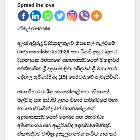
Spread the love
නිමල් රාජපක්ෂ
අලුත් අවුරුදු චාරිත්‍රානුකූලව හිසතෙල් ගැල්වීමේ
රාජ්‍ය මහෝත්සවය 2026 ජනාධිපති අනුර කුමාර
දිසානායක මහතාගේ සහභාගිත්වයෙන් මහනුවර
ඓතිහාසික ශ්‍රී දළදා මාළිගා පරිශ්‍රයේ ශ්‍රී මහා නාථ
දේවාල භූමියේදී අද (15) පෙරවරුවේ පැවැත්විණි.
මහා විහාරවංශික ස්‍යාමෝපාලි මහා නිකායේ
මල්වතු සහ අස්ගිරි උභය විහාර පාර්ශ්වයේ මහා
නායක ස්වාමීන්ද්‍රයන් වහන්සේලාගේ
අනුශාසකත්වයෙන් සෞඛ්‍ය සහ ජනමාධ්‍ය
අමාත්‍යාංශය සහ ආයුර්වේද දෙපාර්තමේන්තුව
ඒකාබද්ධව චාරිත්‍රානුකූලව මෙය සංවිධානය කර