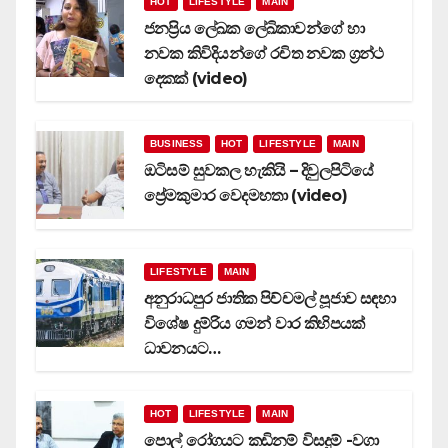
HOT
LIFESTYLE
MAIN
ජනප්‍රිය ලේඛක ලේඛිකාවන්ගේ හා
නවක කිවිදියන්ගේ රචිත නවක ග්‍රන්ථ
දෙකක් (video)
BUSINESS
HOT
LIFESTYLE
MAIN
ඔටිසම් සුවකල හැකියි – දිවුලපිටියේ
ප්‍රේමකුමාර වෙදමහතා (video)
LIFESTYLE
MAIN
අනුරාධපුර ජාතික පිච්චමල් පූජාව සඳහා
විශේෂ දුම්රිය ගමන් වාර කිහිපයක්
ධාවනයට…
HOT
LIFESTYLE
MAIN
පොල් රෝගයට කඩිනම් විසදුම් -වගා