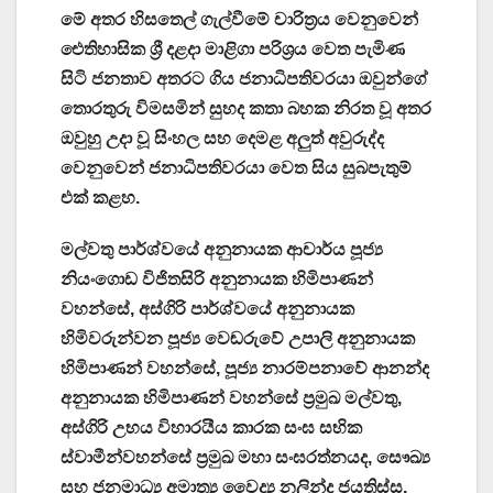
මේ අතර හිසතෙල් ගැල්වීමේ චාරිත්‍රය වෙනුවෙන්
ඓතිහාසික ශ්‍රී දළදා මාළිගා පරිශ්‍රය වෙත පැමිණ
සිටි ජනතාව අතරට ගිය ජනාධිපතිවරයා ඔවුන්ගේ
තොරතුරු විමසමින් සුහද කතා බහක නිරත වූ අතර
ඔවුහු උදා වූ සිංහල සහ දෙමළ අලුත් අවුරුද්ද
වෙනුවෙන් ජනාධිපතිවරයා වෙත සිය සුබපැතුම්
එක් කළහ.
මල්වතු පාර්ශ්වයේ අනුනායක ආචාර්ය පූජ්‍ය
නියංගොඩ විජිතසිරි අනුනායක හිමිපාණන්
වහන්සේ, අස්ගිරි පාර්ශ්වයේ අනුනායක
හිමිවරුන්වන පූජ්‍ය වෙඬරුවේ උපාලි අනුනායක
හිමිපාණන් වහන්සේ, පූජ්‍ය නාරම්පනාවේ ආනන්ද
අනුනායක හිමිපාණන් වහන්සේ ප්‍රමුඛ මල්වතු,
අස්ගිරි උභය විහාරයීය කාරක සංඝ සභික
ස්වාමීන්වහන්සේ ප්‍රමුඛ මහා සංඝරත්නයද, සෞඛ්‍ය
සහ ජනමාධ්‍ය අමාත්‍ය වෛද්‍ය නලින්ද ජයතිස්ස,