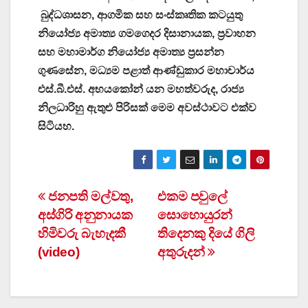
බුද්ධශාසන, ආගමික සහ සංස්කෘතික කටයුතු
නියෝජ්‍ය අමාත්‍ය ගමගෙදර දිසානායක, ප්‍රවාහන
සහ මහාමාර්ග නියෝජ්‍ය අමාත්‍ය ප්‍රසන්න
ගුණසේන, මධ්‍යම පළාත් ආණ්ඩුකාර මහාචාර්ය
එස්.බී.එස්. අභයකෝන් යන මහත්වරුද, රාජ්‍ය
නිලධාරිහු ඇතුළු පිරිසක් මෙම අවස්ථාවට එක්ව
සිටියහ.
Post
ජනපති මල්වතු,
එකම පවුලේ
අස්ගිරි අනුනායක
සොහොයුරන්
navigation
හිමිවරු බැහැදකී
තිදෙනකු දියේ ගිලි
(video)
අතුරුදන්