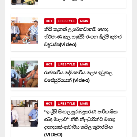
HOT
LIFESTYLE
MAIN
නිසි තැනක් ලැබෙනවානම් හොද
නිර්මාණ කල හැකියි-රංගන ශිල්පී කුමාර
වදුරැස්ස(video)
HOT
LIFESTYLE
MAIN
රාජකාරිය දේවකාරිය ලෙස ඉටුකළ
විජේසුරියයන් (video)
HOT
LIFESTYLE
MAIN
‘‘ඉංග්‍රීසි සිංහල සුරාබදුකරණ පාරිභාෂික
ශබ්ද මාලාව‘‘ නීති නිලධාරීන්ට මහඟු
දායාදයක්-ආචාර්ය කපිල කුමාරසිංහ
(VIDEO)