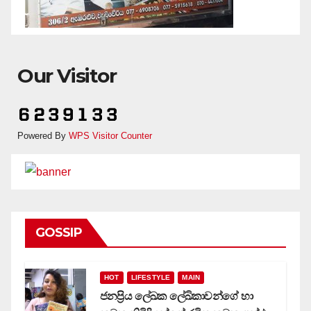
Our Visitor
Powered By
WPS Visitor Counter
GOSSIP
HOT
LIFESTYLE
MAIN
ජනප්‍රිය ලේඛක ලේඛිකාවන්ගේ හා