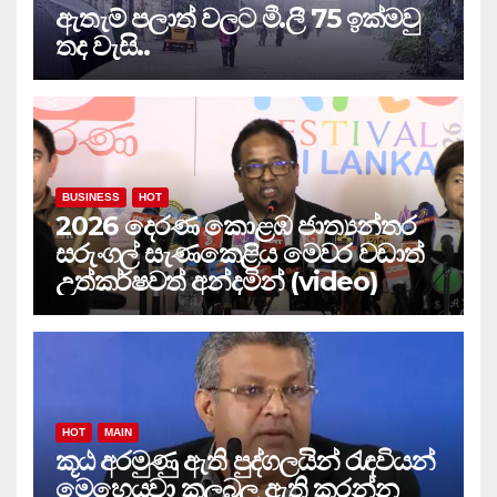
ඇතැම් පලාත් වලට මී.ලී 75 ඉක්මවු
තද වැසි..
BUSINESS
HOT
2026 දෙරණ කොළඹ ජාත්‍යන්තර
සරුංගල් සැණකෙළිය මෙවර වඩාත්
උත්කර්ෂවත් අන්දමින් (video)
HOT
MAIN
කූඨ අරමුණු ඇති පුද්ගලයින් රැඳවියන්
මෙහෙයවා කලබල ඇති කරන්න