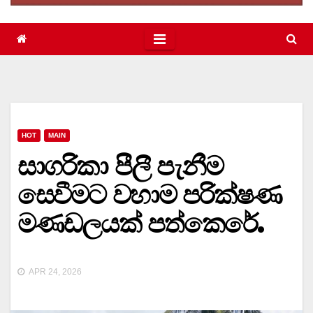
HOT
MAIN
සාගරිකා පීලී පැනීම
සෙවීමට වහාම පරික්ෂණ
මණඩලයක් පත්කෙරේ.
APR 24, 2026