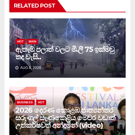
RELATED POST
HOT
MAIN
ඇතැම් පලාත් වලට මී.ලී 75 ඉක්මවු
තද වැසි..
AUG 8, 2026
BUSINESS
HOT
2026 දෙරණ කොළඹ ජාත්‍යන්තර
සරුංගල් සැණකෙළිය මෙවර වඩාත්
උත්කර්ෂවත් අන්දමින් (video)