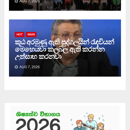
AUG 7, 2026
HOT
MAIN
කූඨ අරමුණු ඇති පුද්ගලයින් රැඳවියන්
මෙහෙයවා කලබල ඇති කරන්න
උත්සාහ කරනවා
AUG 7, 2026