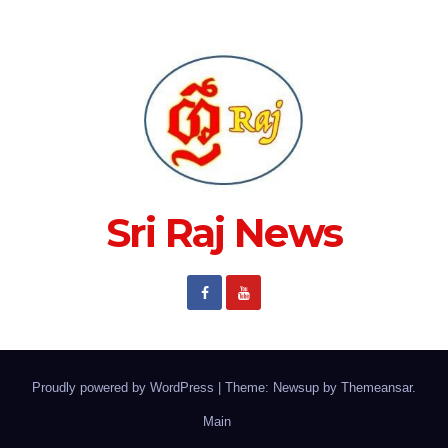
Sri Raj News
Proudly powered by WordPress
|
Theme: Newsup by
Themeansar
.
Main