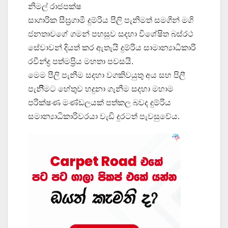
නිමල් රාජපක්ෂ
සාගාරික සීඝ්‍රගාමී දුම්රිය පීලි පැනිමත් සමගින් මගි
ජනතාවගේ ගමන් පහසුව සදහා විශේෂිත බස්රථ
සේවාවන් දියත් කර ඇතැයි දුම්රිය සාමාන්‍යාධිකාරි
රවීන්ද්‍ර පත්මප්‍රිය මහතා පවසයි.
මෙම පීලි පැනීම සදහා වගකිවයුතු අය සහ පිලී
පැනිීමට හේතුව හදුනා ගැනීම සදහා මහාම
පරික්ෂණ මණ්ඩලයක් පත්කල බවද දුම්රිය
සමාන්‍යාධිකාරිවරයා වැඩි දුරටත් පැවසුවේය.