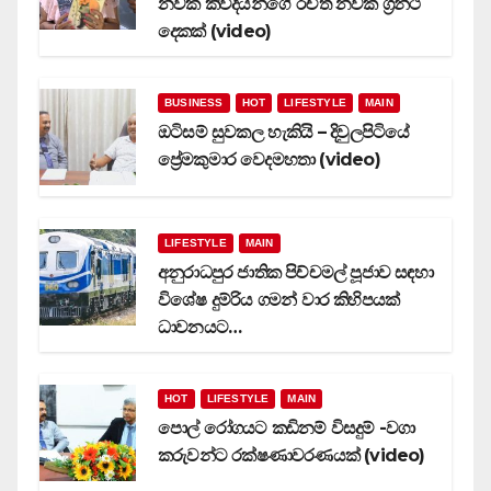
නවක කිවිදියන්ගේ රචිත නවක ග්‍රන්ථ
දෙකක් (video)
BUSINESS
HOT
LIFESTYLE
MAIN
ඔටිසම් සුවකල හැකියි – දිවුලපිටියේ
ප්‍රේමකුමාර වෙදමහතා (video)
LIFESTYLE
MAIN
අනුරාධපුර ජාතික පිච්චමල් පූජාව සඳහා
විශේෂ දුම්රිය ගමන් වාර කිහිපයක්
ධාවනයට…
HOT
LIFESTYLE
MAIN
පොල් රෝගයට කඩිනම් විසදුම් -වගා
කරුවන්ට රක්ෂණාවරණයක් (video)