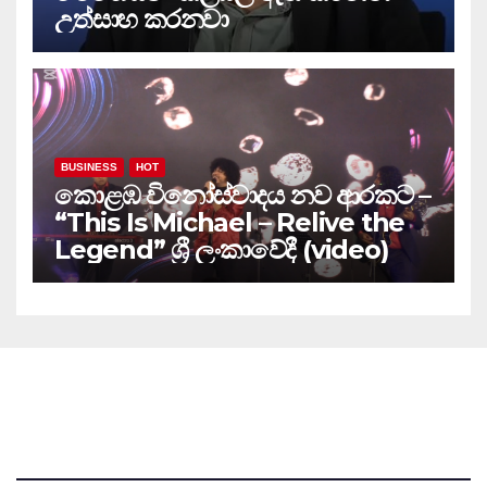
උත්සාහ කරනවා
BUSINESS
HOT
කොළඹ විනෝස්වාදය නව ආරකට –
“This Is Michael – Relive the
Legend” ශ්‍රී ලංකාවේදී (video)