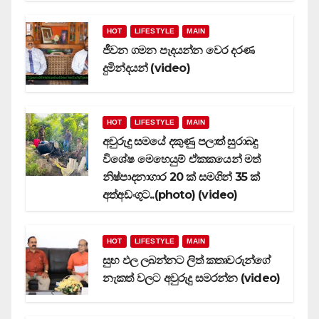
HOT
LIFESTYLE
MAIN
ජීවන ගමන පැදයන්න වෙර දරණ
දුමින්දයන් (video)
HOT
LIFESTYLE
MAIN
අවුරුදු සමයේ දකුණු පලාත් සුරාබදු
විශේෂ මෙහෙයුම් ඒකකයෙන් මත්
නිෂ්පාදනාගාර 20 ක් සමගින් 35 ක්
අත්අඩංගුට..(photo) (video)
HOT
LIFESTYLE
MAIN
සුභ ඵල ලබන්නට ලිත් කතෘවරුන්ගේ
නැකත් වලට අවුරුදු සමරන්න (video)