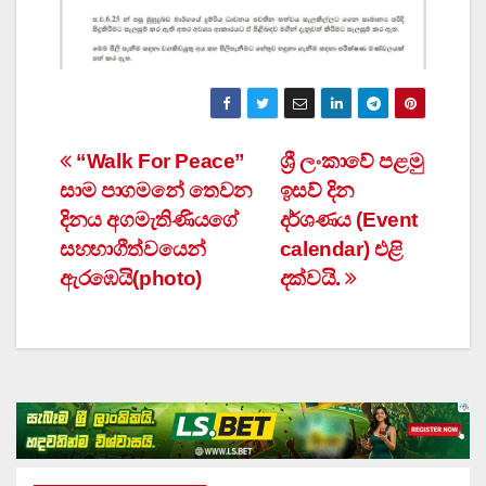
Post
“Walk For Peace”
ශ්‍රී ලංකාවේ පළමු
සාම පාගමනේ තෙවන
ඉසව් දින
navigation
දිනය අගමැතිණියගේ
දර්ශණය (Event
සහභාගීත්වයෙන්
calendar) එළි
ඇරඹෙයි(photo)
දක්වයි.