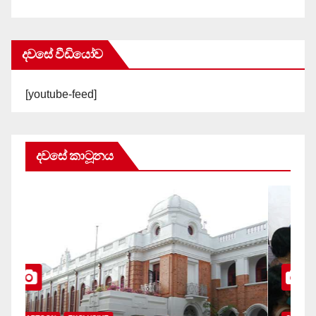
දවසේ වීඩියෝව
[youtube-feed]
දවසේ කාටූනය