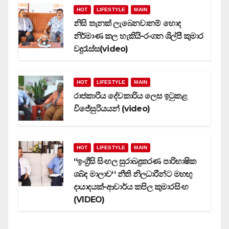
HOT
LIFESTYLE
MAIN
නිසි තැනක් ලැබෙනවානම් හොද
නිර්මාණ කල හැකියි-රංගන ශිල්පී කුමාර
වදුරැස්ස(video)
HOT
LIFESTYLE
MAIN
රාජකාරිය දේවකාරිය ලෙස ඉටුකළ
විජේසුරියයන් (video)
HOT
LIFESTYLE
MAIN
‘‘ඉංග්‍රීසි සිංහල සුරාබදුකරණ පාරිභාෂික
ශබ්ද මාලාව‘‘ නීති නිලධාරීන්ට මහඟු
දායාදයක්-ආචාර්ය කපිල කුමාරසිංහ
(VIDEO)