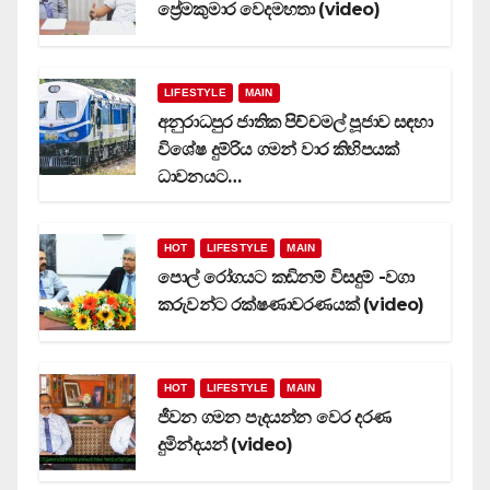
ප්‍රේමකුමාර වෙදමහතා (video)
LIFESTYLE
MAIN
අනුරාධපුර ජාතික පිච්චමල් පූජාව සඳහා
විශේෂ දුම්රිය ගමන් වාර කිහිපයක්
ධාවනයට…
HOT
LIFESTYLE
MAIN
පොල් රෝගයට කඩිනම් විසදුම් -වගා
කරුවන්ට රක්ෂණාවරණයක් (video)
HOT
LIFESTYLE
MAIN
ජීවන ගමන පැදයන්න වෙර දරණ
දුමින්දයන් (video)