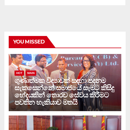
YOU MISSED
HOT
MAIN
ගුණාත්මක විද්‍යාවක් සඳහා පදනම
සැකසෙන්නේ සමාජයේ සැමට කිසිදු
භේදයකින් තොරව සේවය කිරීමට
පවතින හැකියාව මතයි