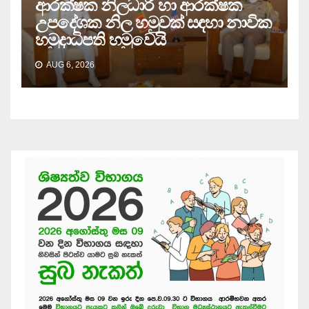
ආරක්ෂක නිලධාරී හා ආරක්ෂක
උපදේශක නිල හමුවක් සඳහා නාවික
හමුදාධිපති හමුවෙයි
AUG 6, 2026