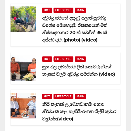
HOT
LIFESTYLE
MAIN
අවුරුදු සමයේ දකුණු පලාත් සුරාබදු
විශේෂ මෙහෙයුම් ඒකකයෙන් මත්
නිෂ්පාදනාගාර 20 ක් සමගින් 35 ක්
අත්අඩංගුට..(photo) (video)
HOT
LIFESTYLE
MAIN
සුභ ඵල ලබන්නට ලිත් කතෘවරුන්ගේ
නැකත් වලට අවුරුදු සමරන්න (video)
HOT
LIFESTYLE
MAIN
නිසි තැනක් ලැබෙනවානම් හොද
නිර්මාණ කල හැකියි-රංගන ශිල්පී කුමාර
වදුරැස්ස(video)