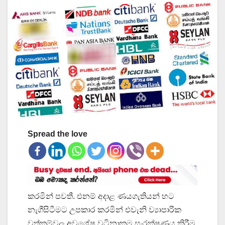
Spread the love
කරමින් පවතී. එනම් අදාළ ණයගැතියන් හට
නැගීසිටීමට උපකාර කරමින් එවැනි ව්‍යාපාරික
වත්කම්වල අවශේෂ වටිනාකම සංරක්ෂණය කිරීම