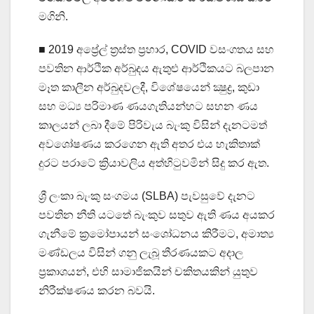
මගිනි.
■ 2019 අප්‍රේල් ත්‍රස්ත ප්‍රහාර, COVID වසංගතය සහ
පවතින ආර්ථික අර්බුදය ඇතුළු ආර්ථිකයට බලපාන
මෑත කාලීන අර්බුදවලදී, විශේෂයෙන් ක්‍ෂුද්‍ර, කුඩා
සහ මධ්‍ය පරිමාණ ණයගැතියන්හට සහන ණය
කාලයන් ලබා දීමේ පිරිවැය බැංකු විසින් දැනටමත්
අවශෝෂණය කරගෙන ඇති අතර එය හැකිතාක්
දුරට පරාටේ ක්‍රියාවලිය අත්හිටුවමින් සිදු කර ඇත.
ශ්‍රී ලංකා බැංකු සංගමය (SLBA) පැවසුවේ දැනට
පවතින නීති යටතේ බැංකුව සතුව ඇති ණය අයකර
ගැනීමේ ක්‍රමෝපායන් සංශෝධනය කිරීමට, අමාත්‍ය
මණ්ඩලය විසින් ගනු ලැබූ තීරණයකට අදාල
ප්‍රකාශයන්, එහි සාමාජිකයින් චකිතයකින් යුතුව
නිරීක්ෂණය කරන බවයි.