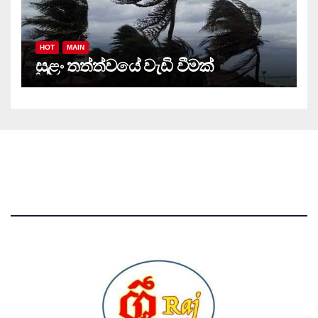
HOT
MAIN
සුළං තත්ත්වයේ වැඩි වීමක්