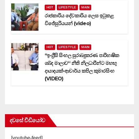
HOT
LIFESTYLE
MAIN
රාජකාරිය දේවකාරිය ලෙස ඉටුකළ
විජේසුරියයන් (video)
HOT
LIFESTYLE
MAIN
‘‘ඉංග්‍රීසි සිංහල සුරාබදුකරණ පාරිභාෂික
ශබ්ද මාලාව‘‘ නීති නිලධාරීන්ට මහඟු
දායාදයක්-ආචාර්ය කපිල කුමාරසිංහ
(VIDEO)
දවසේ වීඩියෝව
[youtube-feed]