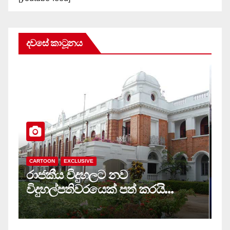
දවසේ කාටූනය
CARTOON
EXCLUSIVE
C
රාජකීය විදුහලට නව
ස
විදුහල්පතිවරයෙක් පත් කරයි…
ම