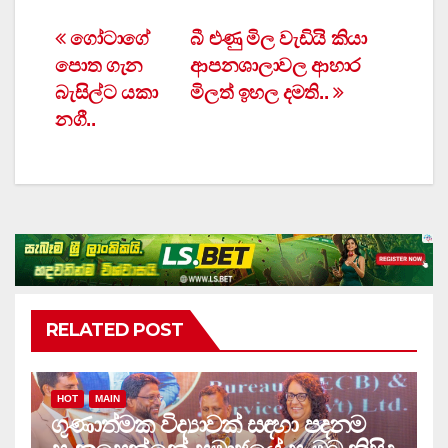
Post
ගෝටාගේ
බී ළුණු මිල වැඩියි කියා
පොත ගැන
ආපනශාලාවල ආහාර
navigation
බැසිල්ට යකා
මිලත් ඉහල දමති..
නගී..
RELATED POST
HOT
MAIN
ගුණාත්මක විද්‍යාවක් සඳහා පදනම