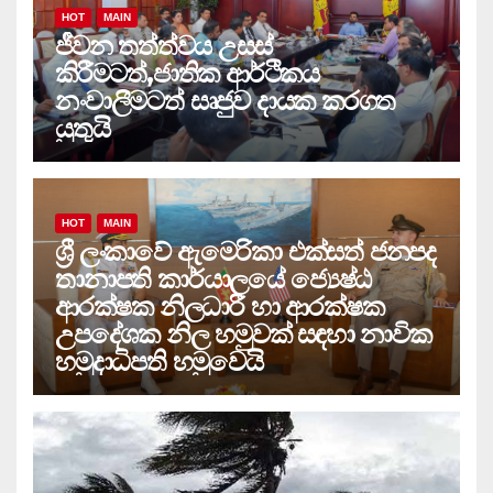
HOT
MAIN
ජීවන තත්ත්වය උසස්
කිරීමටත්,ජාතික ආර්ථිකය
නංවාලීමටත් සෘජුව දායක කරගත
යුතුයි
HOT
MAIN
ශ්‍රී ලංකාවේ ඇමෙරිකා එක්සත් ජනපද
තානාපති කාර්යාලයේ ජ්‍යෙෂ්ඨ
ආරක්ෂක නිලධාරී හා ආරක්ෂක
උපදේශක නිල හමුවක් සඳහා නාවික
හමුදාධිපති හමුවෙයි