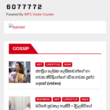
Powered By
WPS Visitor Counter
GOSSIP
HOT
LIFESTYLE
MAIN
ජනප්‍රිය ලේඛක ලේඛිකාවන්ගේ හා
නවක කිවිදියන්ගේ රචිත නවක ග්‍රන්ථ
දෙකක් (video)
BUSINESS
HOT
LIFESTYLE
MAIN
ඔටිසම් සුවකල හැකියි – දිවුලපිටියේ