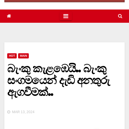
HOT
MAIN
බැංකු කැළඹෙයි.. බැංකු
සංගමයෙන් දැඩි අනතුරු
ඇගවීමක්..
MAR 13, 2024