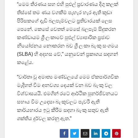
“මෙම තීරණය සහ එහි පුළුල් ප්‍රචාරණය දිගු කලක්
තිස්සේ තම ණය වගකීම් පැහැර හැර ඇති කුඩා
පිරිසකගේ දැඩි බලපෑම්වලට ප්‍රතිචාරයක් ලෙස
පෙනේ. කෙසේ වෙතත් මෙසේ බලපෑම් සිදුකරන
කණ්ඩායම ශ්‍රී ලංකාවේ පුළුල් ව්‍යාපාරික ප්‍රජාව
නියෝජනය නොකරන බව ශ්‍රී ලංකා බැංකු සංගමය
(SLBA) හි අදහස වේ,” යනුවෙන් ප්‍රකාශය සඳහන්
කළේය.
“වාර්තා වූ අමාත්‍ය මණ්ඩලයේ මෙම ඒකපාර්ශවික
මැදිහත් වීම අනවශ්‍ය දෙයක් වන බව බැංකු වල
විශ්වාසයයි. එමගින් රටේ ආර්ථික පුනර්ජීවනයට
සහාය වීම උදෙසා බැංකුවලට පැවරී ඇති
කාර්යභාරය ඉටු කිරීම සඳහා බැංකු සතුව ඇති
ශක්තිය දුර්වල කරනු ඇත.”