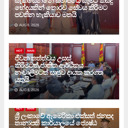
සැකසෙන්නේ සමාජයේ සැමට කිසිදු
භේදයකින් තොරව සේවය කිරීමට
පවතින හැකියාව මතයි
AUG 6, 2026
HOT
MAIN
ජීවන තත්ත්වය උසස්
කිරීමටත්,ජාතික ආර්ථිකය
නංවාලීමටත් සෘජුව දායක කරගත
යුතුයි
AUG 6, 2026
HOT
MAIN
ශ්‍රී ලංකාවේ ඇමෙරිකා එක්සත් ජනපද
තානාපති කාර්යාලයේ ජ්‍යෙෂ්ඨ